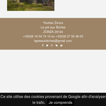
Yourtes Zonza
Le pré aux Biches
ZONZA 20124
+33(0)6 19 34 74 10 ou +33(0)6 27 52 48 03
lepreauxbiches@gmail.com
b
a
c
d
e
Ce site utilise des cookies provenant de Google afin d'analyser
le trafic.
Je comprends