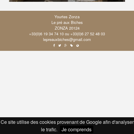
Yourtes Zonza
Le pré aux Biches
ZONZA 20124
+33(0)6 19 34 74 10 ou +33(0)6 27 52 48 03
lepreauxbiches@gmail.com
b
a
c
d
e
Ce site utilise des cookies provenant de Google afin d'analyser
le trafic.
Je comprends